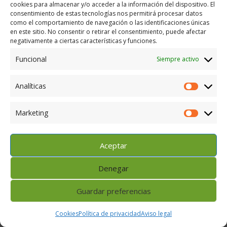
cookies para almacenar y/o acceder a la información del dispositivo. El
consentimiento de estas tecnologías nos permitirá procesar datos
como el comportamiento de navegación o las identificaciones únicas
en este sitio. No consentir o retirar el consentimiento, puede afectar
negativamente a ciertas características y funciones.
Federación Aragonesa de Montañismo C/.
Albareda 7, 4º 4ª – 50004 – Zaragoza – ESPAÑA
Funcional
Siempre activo
Teléfono: 976227971 Fax: 976212459
fam@fam.es
Analíticas
Analítica
Marketing
Marketi
Aviso legal
Cookies
Política de privacidad
|
FEDERACIÓN ARAGONESA DE MONTAÑISMO | 2026
© Todos los derechos reservados
Aceptar
Denegar
Guardar preferencias
Cookies
Política de privacidad
Aviso legal